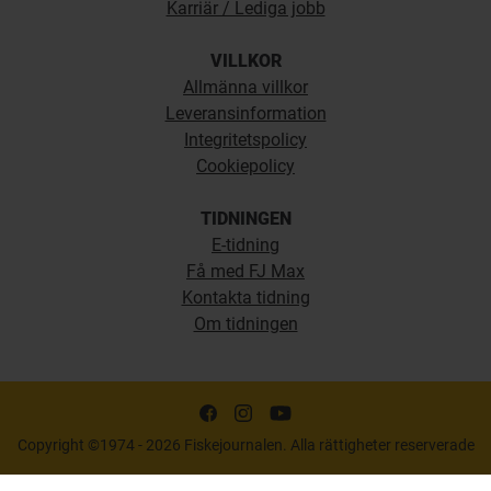
Karriär / Lediga jobb
VILLKOR
Allmänna villkor
Leveransinformation
Integritetspolicy
Cookiepolicy
TIDNINGEN
E-tidning
Få med FJ Max
Kontakta tidning
Om tidningen
Copyright ©1974 - 2026 Fiskejournalen. Alla rättigheter reserverade