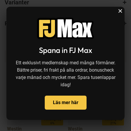
Varianter
×
Recensioner
1
Spana in FJ Max
Produkten köps ofta ihop med:
Ett exklusivt medlemskap med många förmåner.
Bättre priser, fri frakt på alla ordrar, bonuscheck
varje månad och mycket mer. Spara tusenlappar
idag!
Läs mer här
Tillfällig rea
Tillfällig rea
6%
21%
Westin
Westin
D