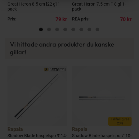
d
Great Heron 8.5 cm [22 g] 1-
Great Heron 7.5 cm [18 g] 1-
Lag
pack
pack
j
kr
Pris:
79 kr
REA pris:
70 kr
R
Vi hittade andra produkter du kanske
gillar!
a
Tillfällig rea
23%
Rapala
Rapala
5
Shadow Blade haspelspö 9' 14-
Shadow Blade haspelspö 7' 10-
S