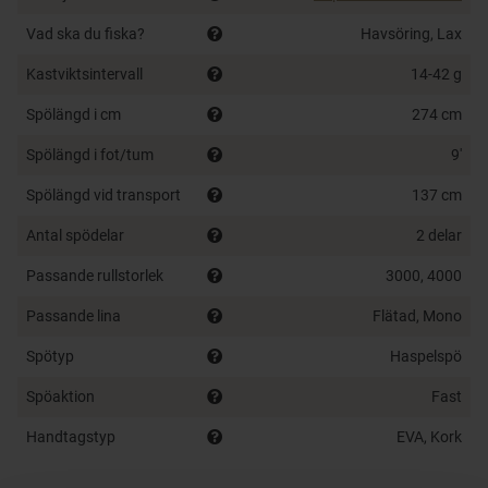
Klinga: High Modul Carbon
Aktion: Snabb
Vad ska du fiska?
Havsöring, Lax
Spöringar: Fuji O
Kastviktsintervall
14-42 g
Rullfäste: Fuji VSS
Aluminium Blank Connector
Spölängd i cm
274 cm
Handtag: High Density EVA och Premium kork
Spölängd i fot/tum
9'
Original Rapala design
Levereras med spöfodral
Spölängd vid transport
137 cm
Antal spödelar
2 delar
Passande rullstorlek
3000, 4000
Passande lina
Flätad, Mono
Spötyp
Haspelspö
Spöaktion
Fast
Handtagstyp
EVA, Kork