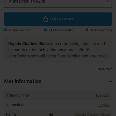
Lägg i varukorgen
Fri frakt över 699
24-48h leveranstid
30 dar öppet köp
Rapala Shadow Blade
är en mångsidig spöserie med
en snabb aktion och välbalanserade spön för
sportfiskare som vill täcka flera tekniker och arter med
ett spö. Fuji O-Concept spöringarna är av bra kvalitet
och ger längre kast. Rullfästet i aluminium överför
Visa mer
effektivt vibrationer direkt till fingertopparna så att du
Mer information
känner exakt vad som händer långt därute. Shadow
Blade har ett förstklassigt utseende och ger en grymt
känsla utan att du behöver tömma bankkontot.
Artikelnummer
1399221
Spinning Series
Varumärke
Rapala
Tvådelat
Familj
Rapala Shadow Blade