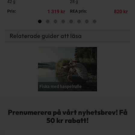
42 g
28 g
3
kr
Pris:
1 319 kr
REA pris:
820 kr
R
Relaterade guider att läsa
Fiska med haspelrulle
Prenumerera på vårt nyhetsbrev! Få
50 kr rabatt!