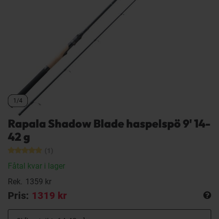
1/4
1/4
1/4
1/4
Rapala Shadow Blade haspelspö 9' 14-
42 g
(1)
Fåtal kvar i lager
Rek.
1359 kr
Pris:
1319 kr