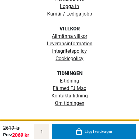
Logga in
Karriär / Lediga jobb
VILLKOR
Allmänna villkor
Leveransinformation
Integritetspolicy
Cookiepolicy
TIDNINGEN
E-tidning
Få med FJ Max
Kontakta tidning
Om tidningen
2619 kr
Lägg i varukorgen
Pris:
2069 kr
Copyright ©1974 - 2026 Fiskejournalen. Alla rättigheter reserverade