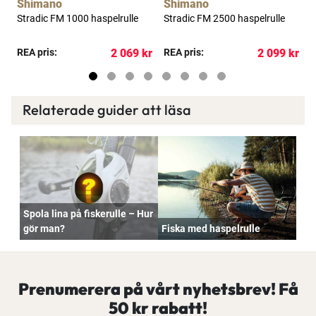
Shimano
Shimano
Stradic FM 1000 haspelrulle
Stradic FM 2500 haspelrulle
S
h
kr
REA pris:
2 069 kr
REA pris:
2 099 kr
R
Relaterade guider att läsa
Spola lina på fiskerulle – Hur
gör man?
Fiska med haspelrulle
Prenumerera på vårt nyhetsbrev! Få
50 kr rabatt!