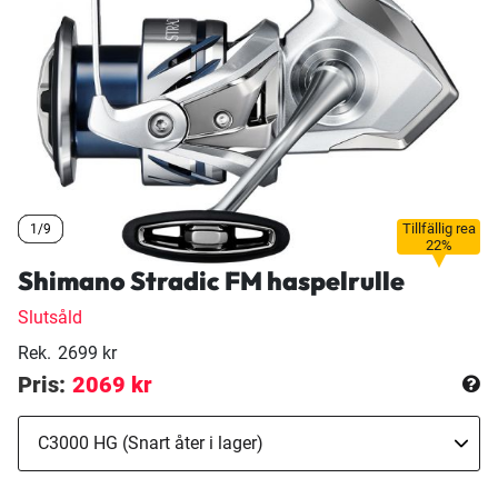
Tillfällig rea
1/9
1/9
1/9
22%
Shimano Stradic FM haspelrulle
Slutsåld
Rek.
2699 kr
Pris:
2069 kr