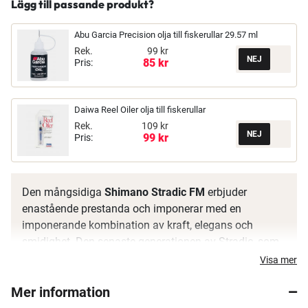
Lägg till passande produkt?
Abu Garcia Precision olja till fiskerullar 29.57 ml
Rek.
99 kr
85 kr
Pris:
Daiwa Reel Oiler olja till fiskerullar
Rek.
109 kr
99 kr
Pris:
Den mångsidiga
Shimano Stradic FM
erbjuder
enastående prestanda och imponerar med en
imponerande kombination av kraft, elegans och
smidighet. Den senaste generationen av Stradic, som
kan se tillbaka på en långvarig arv och ett felfritt rykte,
Visa mer
levererar konsekvent en förstklassig prestanda i
Mer information
handling.