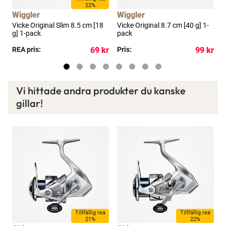
22%
Wiggler
Wiggler
W
Vicke Original Slim 8.5 cm [18
Vicke Original 8.7 cm [40 g] 1-
V
g] 1-pack
pack
p
kr
REA pris:
69 kr
Pris:
99 kr
R
Vi hittade andra produkter du kanske
gillar!
a
Tillfällig rea
Tillfällig rea
21%
22%