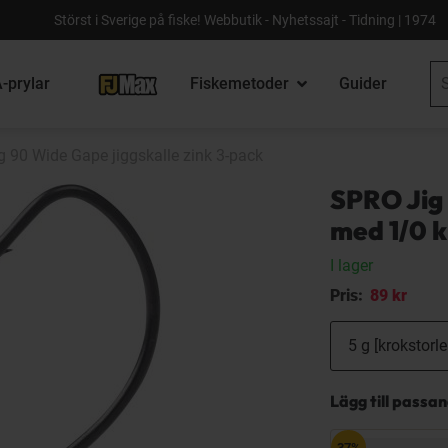
Störst i Sverige på fiske! Webbutik - Nyhetssajt - Tidning | 1974
-prylar
Fiskemetoder
Guider
 90 Wide Gape jiggskalle zink 3-pack
SPRO Jig 
med 1/0 k
I lager
Pris:
89 kr
Lägg till passa
37%