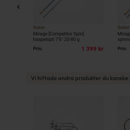
Gator
Gator
S 1-pack
Mirage [Competitor Spin]
Mirag
haspelspö 7'6" 20-80 g
spinn
129 kr
1 399 kr
Pris:
Pris:
Vi hittade andra produkter du kanske g