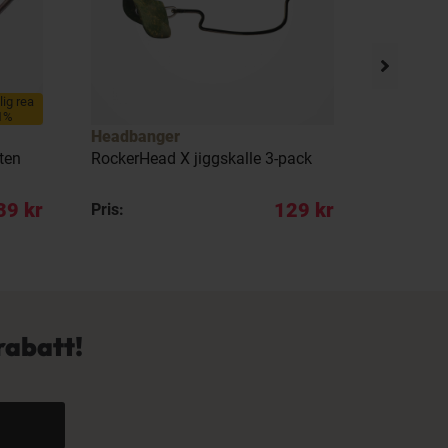
llig rea
1%
Headbanger
Berkley
ten
RockerHead X jiggskalle 3-pack
Fusion19 
39 kr
129 kr
Pris:
REA pris:
rabatt!