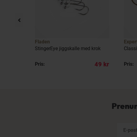
Fladen
Exper
e 2-pack
StingerEye jiggskalle med krok
Classi
109 kr
49 kr
Pris:
Pris:
Prenum