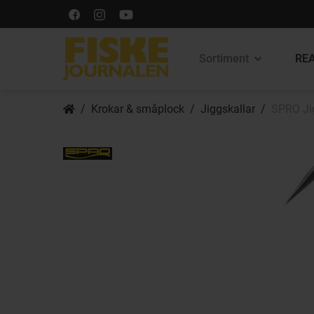
Sortiment
REA
Krokar & småplock
Jiggskallar
SPRO Jig