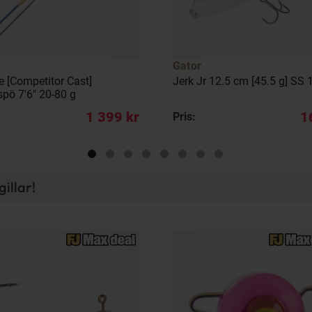
Gator
e [Competitor Cast]
Jerk Jr 12.5 cm [45.5 g] SS 
spö 7'6" 20-80 g
1 399 kr
1
Pris:
illar!