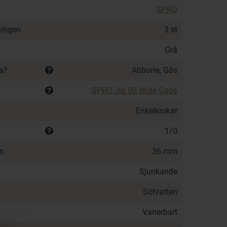
SPRO
ningen
3 st
Grå
ka?
Abborre, Gös
SPRO Jig 90 Wide Gape
Enkelkrokar
1/0
en
36 mm
Sjunkande
Sötvatten
Varierbart