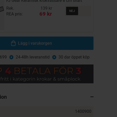
FJ Gear Keramisk krokvässare 8 cm svart
Rek.
139 kr
69 kr
REA pris:
Lägg i varukorgen
 699
24-48h leveranstid
30 dar öppet köp
ion
1400900