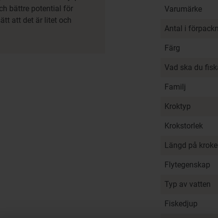
ch bättre potential för
Varumärke
t att det är litet och
Antal i förpack
Färg
Vad ska du fis
Familj
Kroktyp
Krokstorlek
Längd på krok
Flytegenskap
Typ av vatten
Fiskedjup