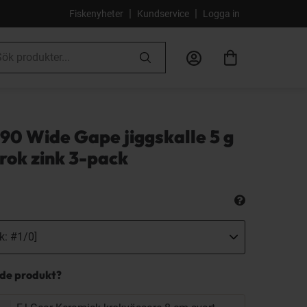
|
|
Fiskenyheter
Kundservice
Logga in
90 Wide Gape jiggskalle 5 g
rok zink 3-pack
nde produkt?