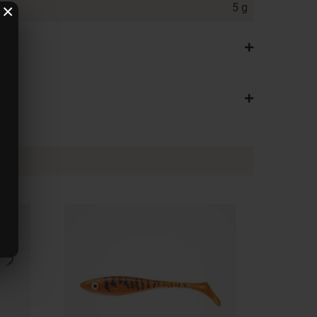
5 g
×