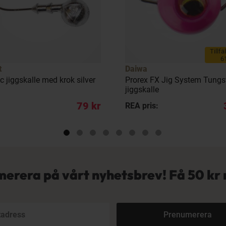
Tillfä
6
t
Daiwa
c jiggskalle med krok silver
Prorex FX Jig System Tungs
jiggskalle
79 kr
REA pris:
erera på vårt nyhetsbrev! Få
50 kr 
Prenumerera