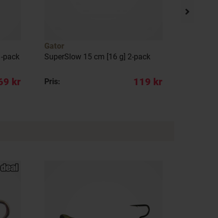
Gator
Westin
1-pack
SuperSlow 15 cm [16 g] 2-pack
Gift Box
favorites
69 kr
119 kr
Pris:
Pris: