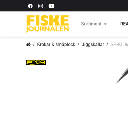
Sortiment
REA
Krokar & småplock
Jiggskallar
SPRO Jig