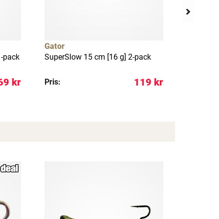
Gator
Westin
1-pack
SuperSlow 15 cm [16 g] 2-pack
Gift Box
favorites
69 kr
119 kr
Pris:
Pris: