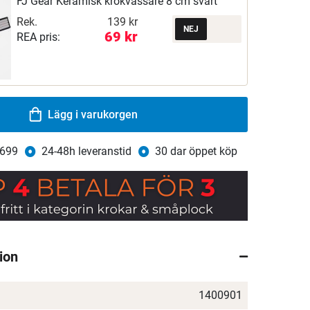
FJ Gear Keramisk krokvässare 8 cm svart
Rek.
139 kr
69 kr
REA pris:
Lägg i varukorgen
 699
24-48h leveranstid
30 dar öppet köp
ion
1400901