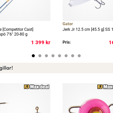
Gator
e [Competitor Cast]
Jerk Jr 12.5 cm [45.5 g] SS 
spö 7'6" 20-80 g
1 399 kr
1
Pris:
illar!