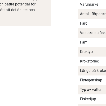
ch bättre potential för
Varumärke
t att det är litet och
Antal i förpack
Färg
Vad ska du fis
Familj
Kroktyp
Krokstorlek
Längd på krok
Flytegenskap
Typ av vatten
Fiskedjup