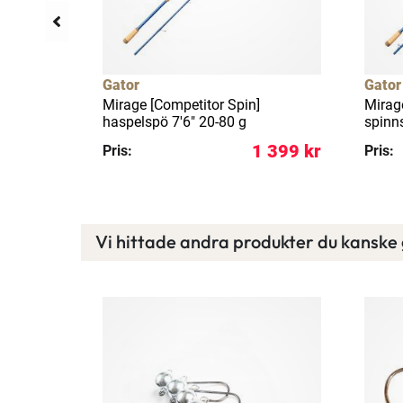
Gator
Gator
S 1-pack
Mirage [Competitor Spin]
Mirag
haspelspö 7'6" 20-80 g
spinn
129 kr
1 399 kr
Pris:
Pris:
Vi hittade andra produkter du kanske g