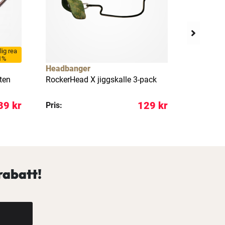
llig rea
1%
Headbanger
Berkley
ten
RockerHead X jiggskalle 3-pack
Fusion19 
39 kr
129 kr
Pris:
REA pris:
rabatt!