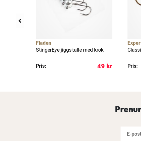
Fladen
Exper
e 2-pack
StingerEye jiggskalle med krok
Classi
109 kr
49 kr
Pris:
Pris:
Prenum