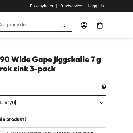
|
|
Fiskenyheter
Kundservice
Logga in
90 Wide Gape jiggskalle 7 g
rok zink 3-pack
nde produkt?