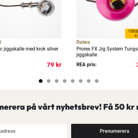
Tillfä
6
t
Daiwa
c jiggskalle med krok silver
Prorex FX Jig System Tungs
jiggskalle
79 kr
REA pris:
erera på vårt nyhetsbrev! Få
50 kr 
Prenumerera