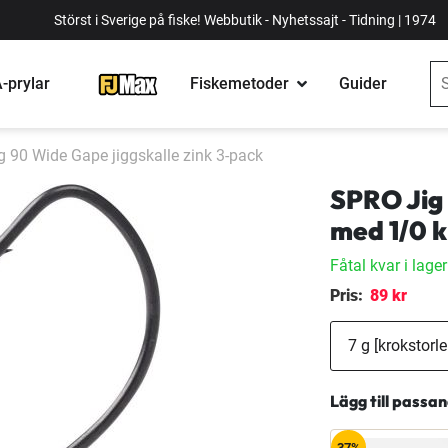
Störst i Sverige på fiske! Webbutik - Nyhetssajt - Tidning | 1974
-prylar
Fiskemetoder
Guider
 90 Wide Gape jiggskalle zink 3-pack
SPRO Jig 
med 1/0 k
Fåtal kvar i lager
Pris:
89 kr
Lägg till passa
37%