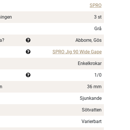
SPRO
ningen
3 st
Grå
ka?
Abborre, Gös
SPRO Jig 90 Wide Gape
Enkelkrokar
1/0
en
36 mm
Sjunkande
Sötvatten
Varierbart