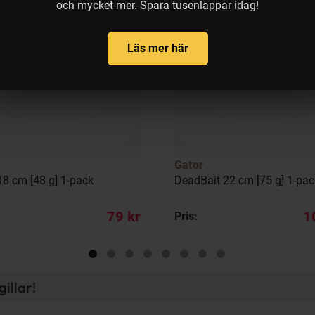
och mycket mer. Spara tusenlappar idag!
Läs mer här
Gator
8 cm [48 g] 1-pack
DeadBait 22 cm [75 g] 1-pac
79 kr
1
Pris:
illar!