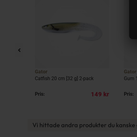
llfällig rea
17%
Gator
Gator
 50-200 g
Catfish 20 cm [32 g] 2-pack
Gum 1
ervevad]
 509 kr
149 kr
Pris:
Pris:
Vi hittade andra produkter du kanske g