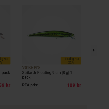
llig rea
Tillfällig rea
6%
22%
Strike Pro
Strike Pr
1-pack
Strike Jr Floating 9 cm [8 g] 1-
Strike Fl
pack
pack
59 kr
109 kr
REA pris:
REA pris: