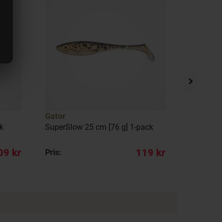
Gator
Gator
k
SuperSlow 25 cm [76 g] 1-pack
SuperSlo
09 kr
119 kr
Pris:
REA pris: