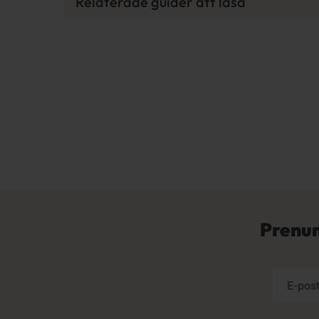
Relaterade guider att läsa
Prenum