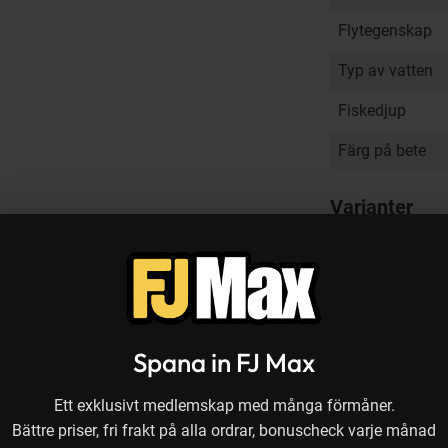
Flytegenskap
Typ av vatten
Fiskedjup
Färg på bete
Varianter
Recensioner
Spana in FJ Max
Ett exklusivt medlemskap med många förmåner.
Bättre priser, fri frakt på alla ordrar, bonuscheck varje månad