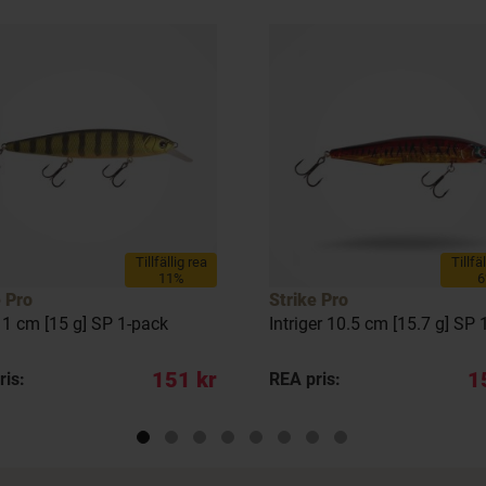
Tillfällig rea
Tillfä
11%
e Pro
Strike Pro
11 cm [15 g] SP 1-pack
Intriger 10.5 cm [15.7 g] SP 
151 kr
1
ris:
REA pris: