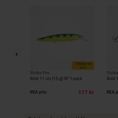
llfällig rea
Tillfällig rea
15%
41%
Strike Pro
Strik
g] SP 1-
Bold 11 cm [15 g] SP 1-pack
Bold 
135 kr
117 kr
REA pris:
REA p