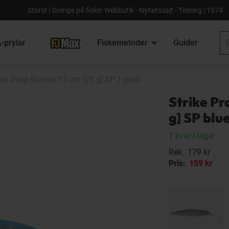
Störst i Sverige på fiske! Webbutik - Nyhetssajt - Tidning | 1974
-prylar
Fiskemetoder
Guider
old Deep Runner 13 cm [25 g] SP 1-pack
Strike Pr
g] SP blu
1 kvar i lager
Rek.
179 kr
Pris:
159 kr