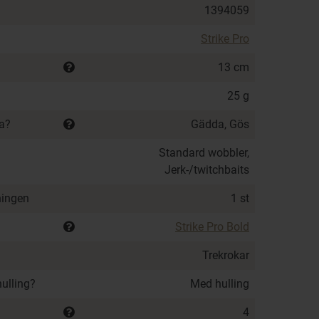
1394059
Strike Pro
13 cm
25 g
ka?
Gädda, Gös
Standard wobbler,
Jerk-/twitchbaits
ningen
1 st
Strike Pro Bold
Trekrokar
hulling?
Med hulling
4