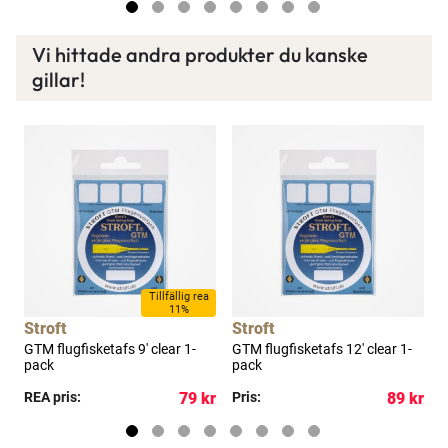
Vi hittade andra produkter du kanske
gillar!
Tillfällig rea
11%
Stroft
Stroft
S
GTM flugfisketafs 9' clear 1-
GTM flugfisketafs 12' clear 1-
F
pack
pack
kr
REA pris:
79 kr
Pris:
89 kr
R