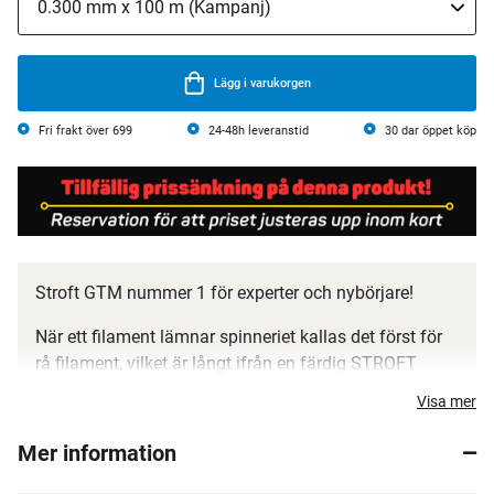
Lägg i varukorgen
Fri frakt över 699
24-48h leveranstid
30 dar öppet köp
Stroft GTM nummer 1 för experter och nybörjare!
När ett filament lämnar spinneriet kallas det först för
rå filament, vilket är långt ifrån en färdig STROFT
fiskelina, det är först nu som multiprocessen börjar.
Visa mer
STROFT linan passerar genom olika bad. Baden gör
så att oönskade komponenter avlägsnas från linan via
Mer information
diffusion, och det tillsätts komponenter till linan via