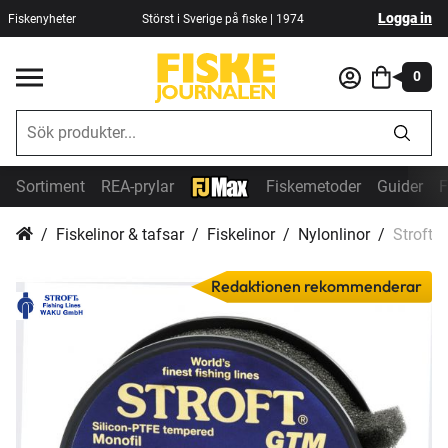
Logga in
Fiskenyheter
Störst i Sverige på fiske | 1974
0
Sortiment
REA-prylar
Fiskemetoder
Guider
F
Fiskelinor & tafsar
Fiskelinor
Nylonlinor
Stroft 
Redaktionen rekommenderar