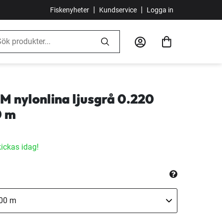
|
|
Fiskenyheter
Kundservice
Logga in
M nylonlina ljusgrå 0.220
0 m
kickas idag!