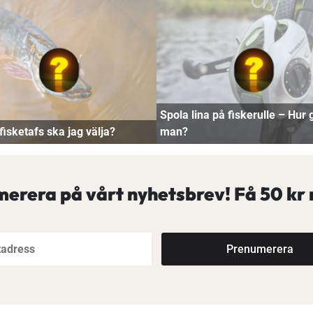
Spola lina på fiskerulle – Hur 
fisketafs ska jag välja?
man?
erera på vårt nyhetsbrev! Få
50 kr 
Prenumerera