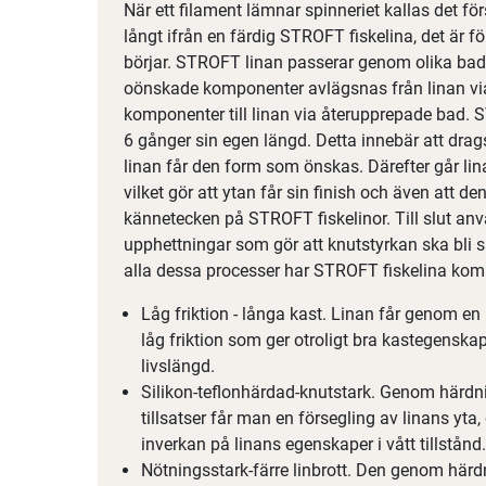
När ett filament lämnar spinneriet kallas det förs
långt ifrån en färdig STROFT fiskelina, det är 
börjar. STROFT linan passerar genom olika bad
oönskade komponenter avlägsnas från linan via d
komponenter till linan via återupprepade bad. 
6 gånger sin egen längd. Detta innebär att dra
linan får den form som önskas. Därefter går li
vilket gör att ytan får sin finish och även att den 
kännetecken på STROFT fiskelinor. Till slut anv
upphettningar som gör att knutstyrkan ska bli s
alla dessa processer har STROFT fiskelina kommi
Låg friktion - långa kast. Linan får genom en
låg friktion som ger otroligt bra kastegensk
livslängd.
Silikon-teflonhärdad-knutstark. Genom härdni
tillsatser får man en försegling av linans yta,
inverkan på linans egenskaper i vått tillstånd.
Nötningsstark-färre linbrott. Den genom här