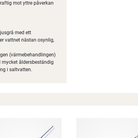
raftig mot yttre påverkan
ljusgrå med ett
r vattnet nästan osynlig,
ingen (värmebehandlingen)
TM mycket åldersbeständig
ng i saltvatten.
Spana in FJ Max
Ett exklusivt medlemskap med många förmåner.
Bättre priser, fri frakt på alla ordrar, bonuscheck varje månad
och mycket mer. Spara tusenlappar idag!