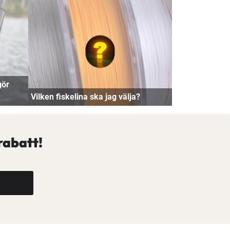
gör
Vilken fiskelina ska jag välja?
rabatt!