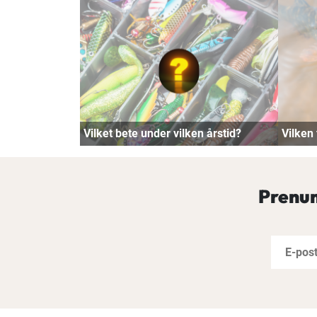
Vilket bete under vilken årstid?
Vilken 
Prenum