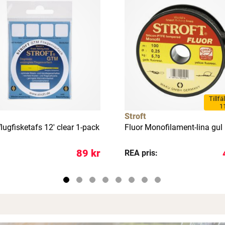
Tillfä
1
Stroft
ugfisketafs 12' clear 1-pack
Fluor Monofilament-lina gul
89 kr
REA pris: