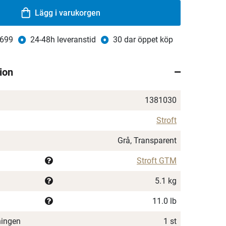
Lägg i varukorgen
 699
24-48h leveranstid
30 dar öppet köp
ion
1381030
Stroft
Grå, Transparent
Stroft GTM
5.1 kg
11.0 lb
ningen
1 st