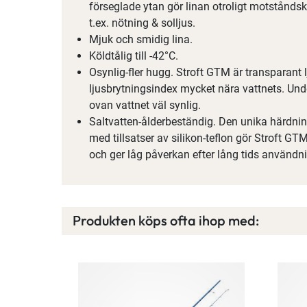
förseglade ytan gör linan otroligt motståndsk
t.ex. nötning & solljus.
Mjuk och smidig lina.
Köldtålig till -42°C.
Osynlig-fler hugg. Stroft GTM är transparant 
ljusbrytningsindex mycket nära vattnets. Unde
ovan vattnet väl synlig.
Saltvatten-ålderbeständig. Den unika härdn
med tillsatser av silikon-teflon gör Stroft G
och ger låg påverkan efter lång tids användni
Produkten köps ofta ihop med: