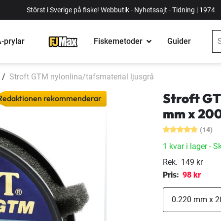
Störst i Sverige på fiske! Webbutik - Nyhetssajt - Tidning | 1974
-prylar
Fiskemetoder
Guider
Stroft GTM nylonlina/tafsmaterial ljusgrå
Stroft GT
Redaktionen rekommenderar
mm x 20
(14)
1 kvar i lager
- S
Rek.
149 kr
Pris:
98 kr