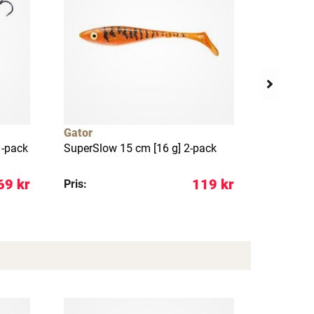
Gator
Westin
1-pack
SuperSlow 15 cm [16 g] 2-pack
Gift Box
favorites
69 kr
119 kr
Pris:
Pris: