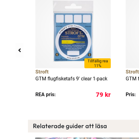
Tillfällig rea
11%
Stroft
Stroft
e
GTM flugfisketafs 9' clear 1-pack
GTM fl
109 kr
79 kr
REA pris:
Pris:
Relaterade guider att läsa