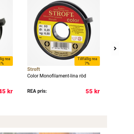
llig rea
Tillfällig rea
1%
7%
Stroft
Stroft
Color Monofilament-lina röd
Normal ny
m
45 kr
55 kr
REA pris:
REA pris: