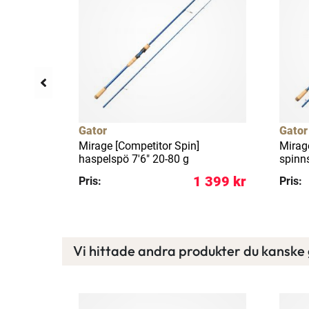
Gator
Gator
S 1-pack
Mirage [Competitor Spin]
Mirag
haspelspö 7'6" 20-80 g
spinn
129 kr
1 399 kr
Pris:
Pris:
Vi hittade andra produkter du kanske g