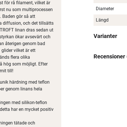
t för rå filament, vilket är
Diameter
först nu som multiprocessen
. Baden gör så att
Längd
iffusion, och det tillsätts
STROFT linan dras sedan ut
Varianter
gstyrkan ökar avsevärt och
nan återigen genom bad
glider vilket är ett
Recensioner
änds flera olika
å hög som möjligt. Efter
t till!
 unik härdning med teflon
aper genom linans hela
ngen med silikon-teflon
 detta har en mycket positiv
dningen tätade och