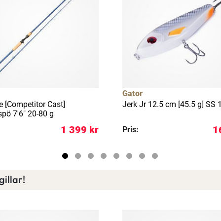
Läs mer här
Gator
e [Competitor Cast]
Jerk Jr 12.5 cm [45.5 g] SS 
spö 7'6" 20-80 g
1 399 kr
1
Pris:
illar!