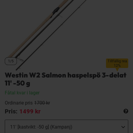
Tillfällig rea
1/5
1/5
1/5
1/5
12%
Westin W2 Salmon haspelspö 3-delat
11' -50 g
Fåtal kvar i lager
Ordinarie pris
1700 kr
Pris:
1499 kr