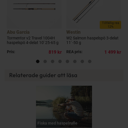
a
Tillfällig rea
12%
Abu Garcia
Westin
Tormentor v2 Travel 1004H
W2 Salmon haspelspö 3-delat
W
haspelspö 4-delat 10' 25-65 g
11' -50 g
3
kr
Pris:
819 kr
REA pris:
1 499 kr
R
Relaterade guider att läsa
Fiska med haspelrulle