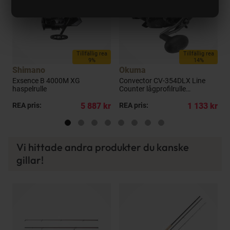
a
Tillfällig rea
Tillfällig rea
9%
14%
Shimano
Okuma
B
Exsence B 4000M XG
Convector CV-354DLX Line
S
haspelrulle
Counter lågprofilrulle
vänstervevad
kr
REA pris:
5 887 kr
REA pris:
1 133 kr
R
Vi hittade andra produkter du kanske
gillar!