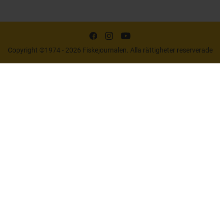
Copyright ©1974 - 2026 Fiskejournalen. Alla rättigheter reserverade