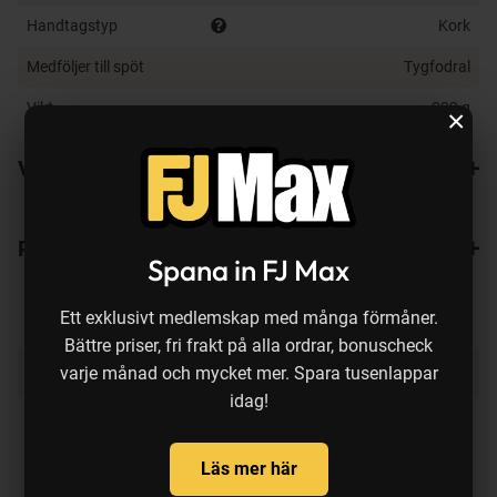
Handtagstyp
Kork
Medföljer till spöt
Tygfodral
Vikt
232 g
×
Varianter
Recensioner
Spana in FJ Max
Ett exklusivt medlemskap med många förmåner.
Bättre priser, fri frakt på alla ordrar, bonuscheck
Produkten köps ofta ihop med:
varje månad och mycket mer. Spara tusenlappar
idag!
Läs mer här