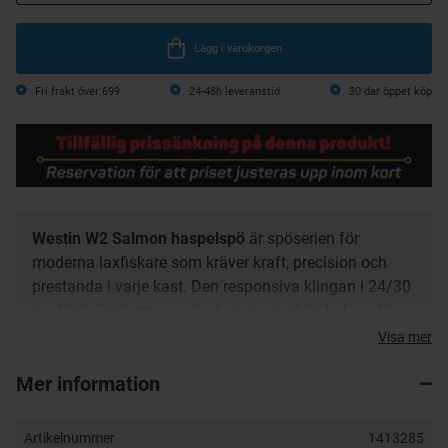
Lägg i varukorgen
Fri frakt över 699
24-48h leveranstid
30 dar öppet köp
Westin W2 Salmon haspelspö
är spöserien för
moderna laxfiskare som kräver kraft, precision och
prestanda i varje kast. Den responsiva klingan i 24/30
ton High Performance Carbon ger perfekt balans för
att kasta tunga skedar, spinnare och wobblers över
Visa mer
breda älvar och kustvatten. Den progressiva aktionen
Mer information
säkerställer långa, exakta kast och solida mothugg,
samtidigt som känsligheten för försiktiga hugg
bibehålls.
Artikelnummer
1413285