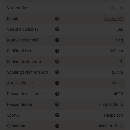
Med premiumkomponenter och en robust konstruktion
Varumärke
Westin
är W2 Salmon byggt för att hantera allt från hårt
Familj
Westin W2
kämpande atlantlax till aggressiv havsöring – i alla
förhållanden. Ett spö som levererar kontroll, styrka och
Vad ska du fiska?
Lax
fiskeglädje tur efter tur.
Kastviktsintervall
-50 g
Rullfäste:
VSS
Spölängd i cm
330 cm
Ringar:
Seaguide® SXQHRAG
Klinga:
24/30 ton High Performance Carbon
Spölängd i fot/tum
11'
Handtag:
Premium AAA-kork
Spölängd vid transport
120 cm
Krokhållare:
Seaguide® Dhook
Antal spödelar
3 delar
Passande rullstorlek
4000
Passande lina
Flätad, Mono
Spötyp
Haspelspö
Spöaktion
Medium - Fast