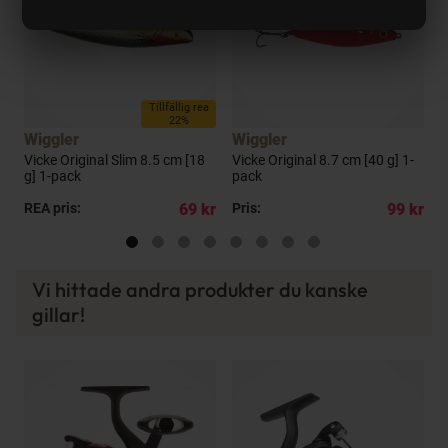
a
Tillfällig rea
22%
Wiggler
Wiggler
W
Vicke Original Slim 8.5 cm [18
Vicke Original 8.7 cm [40 g] 1-
V
g] 1-pack
pack
p
kr
REA pris:
69 kr
Pris:
99 kr
R
Vi hittade andra produkter du kanske
gillar!