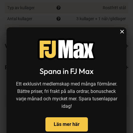
Typ av kullager
Rostfritt stål
Antal kullager
3 kullager + 1 nål-/glidlager
×
Vikt
290 g + lina
Varianter
Recensioner
Spana in FJ Max
Ett exklusivt medlemskap med många förmåner.
Bättre priser, fri frakt på alla ordrar, bonuscheck
varje månad och mycket mer. Spara tusenlappar
Produkten köps ofta ihop med:
idag!
Läs mer här