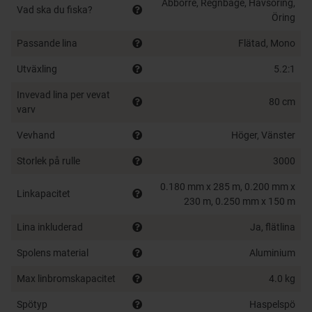
Perfekt för lättare fiske efter abborre, öring och andra
Abborre, Regnbåge, Havsöring,
Vad ska du fiska?
Öring
mindre predatorer.
Passande lina
Flätad, Mono
Art. 1408980
– Cardinal X 3000 FD inkl. 0.14 mm
flätlina
Utväxling
5.2:1
Mångsidig storlek som passar för både lätt och
Invevad lina per vevat
80 cm
medeltungt predatorfiske.
varv
Vevhand
Höger, Vänster
Lätt och robust grafitkropp för smidig invevning
Jämn och pålitlig broms för kontrollerad drillning
Storlek på rulle
3000
Precist linupplägg för optimal kastlängd och
linhantering
0.180 mm x 285 m, 0.200 mm x
Linkapacitet
230 m, 0.250 mm x 150 m
Färdigspolad med flätlina – redo att användas
direkt
Lina inkluderad
Ja, flätlina
Finns i storlek 2000 och 3000 för olika fiskemetoder
Spolens material
Aluminium
Max linbromskapacitet
4.0 kg
Spötyp
Haspelspö