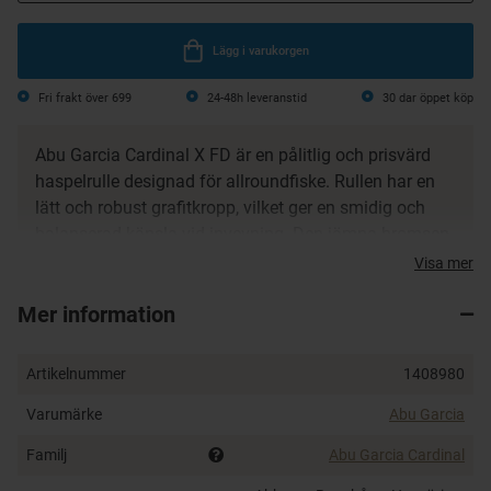
Lägg i varukorgen
Fri frakt över 699
24-48h leveranstid
30 dar öppet köp
Abu Garcia Cardinal X FD är en pålitlig och prisvärd
haspelrulle designad för allroundfiske. Rullen har en
lätt och robust grafitkropp, vilket ger en smidig och
balanserad känsla vid invevning. Den jämna bromsen
och det precisa linupplägget gör den till ett utmärkt val
Visa mer
för både nybörjare och mer erfarna sportfiskare.
Mer information
Rullen levereras färdigspolad med flätlina, vilket gör
den redo att användas direkt. Finns i två storlekar för
Artikelnummer
1408980
olika fiskemetoder:
Varumärke
Abu Garcia
Art. 1408979
– Cardinal X 2000 FD inkl. 0.12 mm
flätlina
Familj
Abu Garcia Cardinal