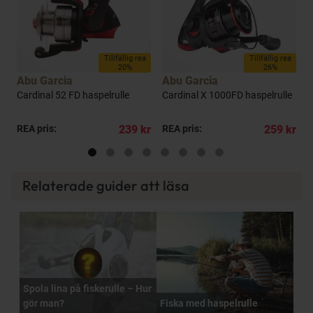
Tillfällig rea
Tillfällig rea
20%
26%
Abu Garcia
Abu Garcia
A
Cardinal 52 FD haspelrulle
Cardinal X 1000FD haspelrulle
C
i
kr
REA pris:
239 kr
REA pris:
259 kr
R
Relaterade guider att läsa
Spola lina på fiskerulle – Hur
gör man?
Fiska med haspelrulle