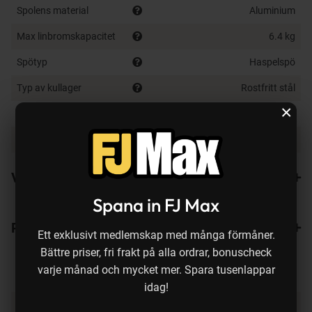
Spolens material
Aluminium
Max linbromskapacitet
6.4 kg
Spötyp
Haspelspö
Typ av kullager
Rostfritt stål
×
Antal kullager
4 kullager + 1 nål-/glidlager
Vikt
264 g
Varianter
Spana in FJ Max
Recensioner
Ett exklusivt medlemskap med många förmåner.
Bättre priser, fri frakt på alla ordrar, bonuscheck
varje månad och mycket mer. Spara tusenlappar
idag!
Produkten köps ofta ihop med: