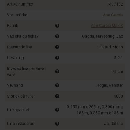
svenska fiskaren som vill ha en pålitlig och
Artikelnummer
1407132
högpresterande rulle. Oavsett om du fiskar i insjöar
Varumärke
Abu Garcia
eller längs kusten, kommer Max X att leverera. Denna
rulle är ett måste för alla seriösa sportfiskare som vill
Familj
Abu Garcia Max X
ha det bästa av det bästa.
Vad ska du fiska?
Gädda, Havsöring, Lax
Dessa rullar är förspolade med flätlina, så de är helt
Passande lina
Flätad, Mono
redo att fiska!
Utväxling
5.2:1
Invevad lina per vevat
78 cm
varv
Vevhand
Höger, Vänster
Storlek på rulle
4000
0.250 mm x 265 m, 0.300 mm x
Linkapacitet
185 m, 0.350 mm x 135 m
Lina inkluderad
Ja, flätlina