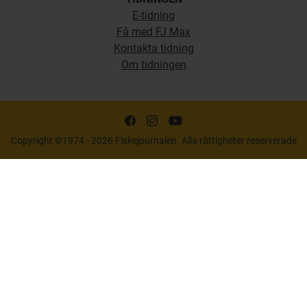
E-tidning
Få med FJ Max
Kontakta tidning
Om tidningen
Copyright ©1974 - 2026 Fiskejournalen. Alla rättigheter reserverade