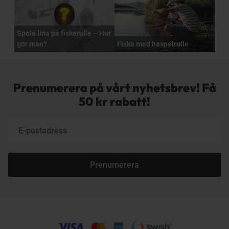
Spola lina på fiskerulle – Hur
gör man?
Fiska med haspelrulle
Prenumerera på vårt nyhetsbrev! Få
50 kr rabatt!
Prenumerera