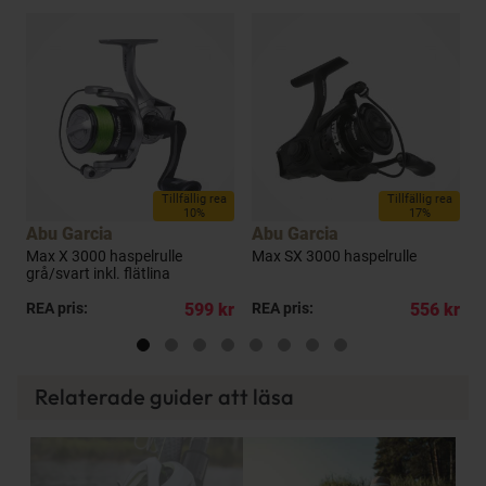
a
Tillfällig rea
Tillfällig rea
10%
17%
Abu Garcia
Abu Garcia
A
Max X 3000 haspelrulle
Max SX 3000 haspelrulle
M
grå/svart inkl. flätlina
g
kr
REA pris:
599 kr
REA pris:
556 kr
P
Relaterade guider att läsa