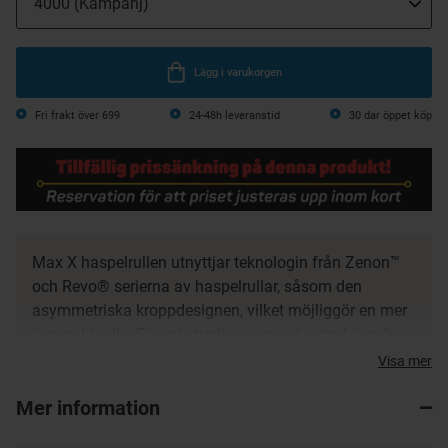
Lägg i varukorgen
Fri frakt över 699
24-48h leveranstid
30 dar öppet köp
Max X haspelrullen utnyttjar teknologin från Zenon™
och Revo® serierna av haspelrullar, såsom den
asymmetriska kroppdesignen, vilket möjliggör en mer
kompakt rulle. För att ytterligare minska storleken har
Max X en hybrid V-Spool och hybrid V-Rotor design.
Visa mer
Med ett 4+1 kullagersystem och Rocket Line
Mer information
Management™ system, erbjuder Max X haspelrullen en
oöverträffad prestanda. Denna rulle är perfekt för den