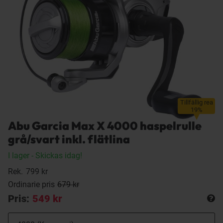
Tillfällig rea
19%
Abu Garcia Max X 4000 haspelrulle
grå/svart inkl. flätlina
I lager
- Skickas idag!
Rek.
799 kr
Ordinarie pris
679 kr
Pris:
549 kr