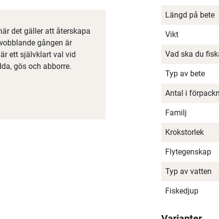
Längd på bete
 det gäller att återskapa
Vikt
 wobblande gången är
Vad ska du fis
 ett självklart val vid
ädda, gös och abborre.
Typ av bete
Antal i förpack
Familj
Krokstorlek
Flytegenskap
Typ av vatten
Fiskedjup
Varianter