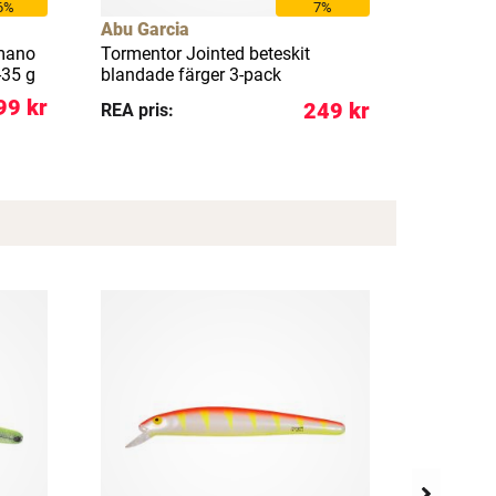
6%
7%
Abu Garcia
Abu Garc
imano
Tormentor Jointed beteskit
Tormento
-35 g
blandade färger 3-pack
färger 3-
99 kr
249 kr
REA pris:
REA pris: