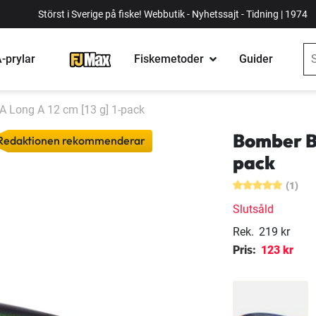
Störst i Sverige på fiske! Webbutik - Nyhetssajt - Tidning | 1974
-prylar
Fiskemetoder
Guider
 Long A 12 cm [13 g] 1-pack
Bomber B1
Redaktionen rekommenderar
pack
(1)
Slutsåld
Rek.
219 kr
Pris:
123 kr