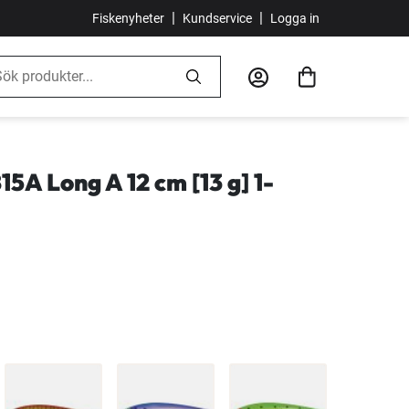
|
|
Fiskenyheter
Kundservice
Logga in
5A Long A 12 cm [13 g] 1-