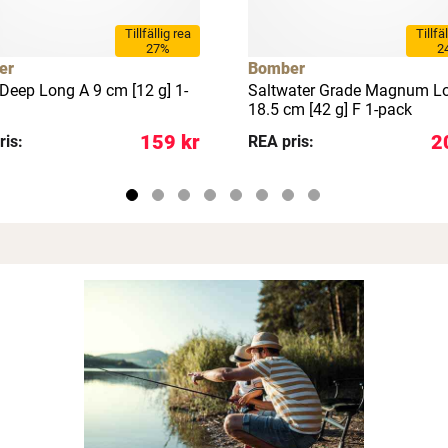
Tillfällig rea
Tillfä
27%
2
er
Bomber
Deep Long A 9 cm [12 g] 1-
Saltwater Grade Magnum L
18.5 cm [42 g] F 1-pack
159 kr
2
ris:
REA pris: