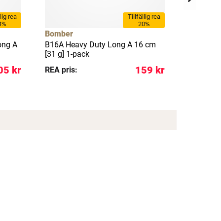
llig rea
Tillfällig rea
4%
20%
Bomber
Bomber
ong A
B16A Heavy Duty Long A 16 cm
B25A Dee
[31 g] 1-pack
pack
05 kr
159 kr
REA pris:
REA pris: