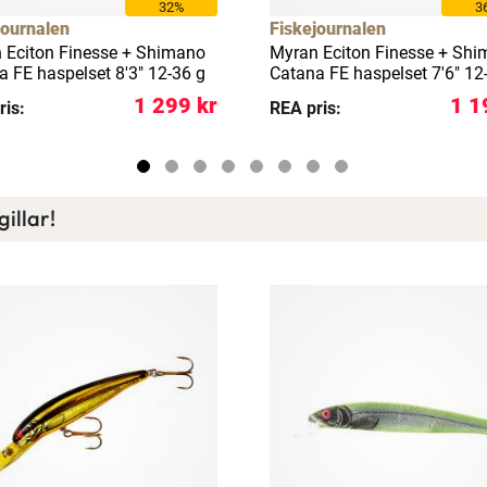
32%
3
journalen
Fiskejournalen
 Eciton Finesse + Shimano
Myran Eciton Finesse + Sh
a FE haspelset 8'3" 12-36 g
Catana FE haspelset 7'6" 12
1 299 kr
1 1
ris:
REA pris:
illar!