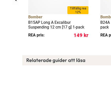
Tillfällig rea
12%
Bomber
Bomb
0.5 g] F
B15AP Long A Excalibur
B24A 
Suspending 12 cm [17 g] 1-pack
pack
109 kr
149 kr
REA pris:
REA p
Relaterade guider att läsa