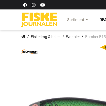
Sortiment
REA
Fiskedrag & beten
Wobbler
Bomber B15A