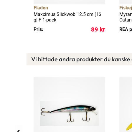
24%
Fladen
Fiske
 spinnspö
Maxximus Slickwob 12.5 cm [16
Myran
g] F 1-pack
Catan
 147 kr
89 kr
Pris:
REA p
Vi hittade andra produkter du kanske g