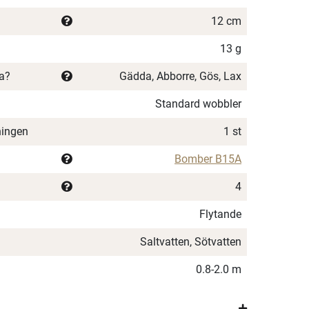
12 cm
13 g
ka?
Gädda, Abborre, Gös, Lax
Standard wobbler
ningen
1 st
Bomber B15A
4
Flytande
Saltvatten, Sötvatten
0.8-2.0 m