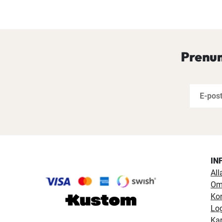
Prenum
IN
All
Om
Ko
Lo
Kar