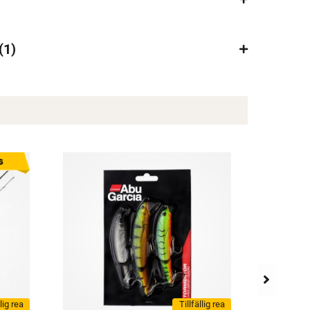
1
llig rea
Tillfällig rea