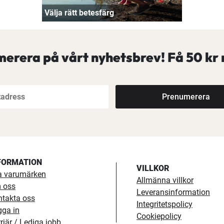
Välja rätt betesfärg
erera på vårt nyhetsbrev! Få
50 kr 
Prenumerera
FORMATION
VILLKOR
a varumärken
Allmänna villkor
 oss
Leveransinformation
ntakta oss
Integritetspolicy
gga in
Cookiepolicy
riär / Lediga jobb