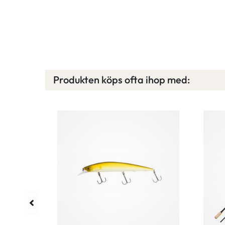
Produkten köps ofta ihop med:
llfällig rea