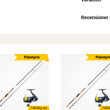
Recensioner
Tillfällig rea
Tillfä