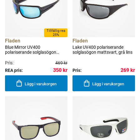
Tillfällig rea
25%
Fladen
Fladen
Blue Mirror UV400
Lake UV400 polariserande
polariserande solglasögon
solglasögon mattsvart, grå lins
svart, bifocal +2.00 grå lins
Pris:
469 kr
350 kr
269 kr
REA pris:
Pris:
Lägg i varukorgen
Lägg i varukorgen