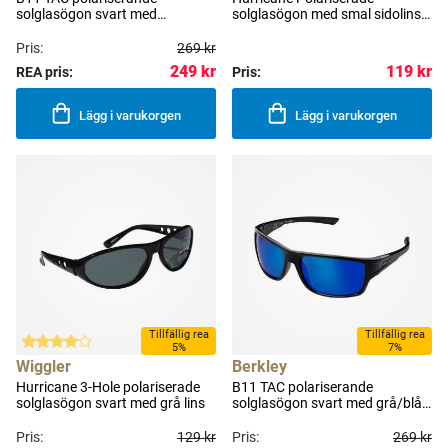
solglasögon svart med
solglasögon med smal sidolins
svart/grå lins
svart med grå lins
Pris:
269 kr
249 kr
119 kr
REA pris:
Pris:
Lägg i varukorgen
Lägg i varukorgen
Tillfällig rea
Tillfällig rea
5%
7%
Wiggler
Berkley
Hurricane 3-Hole polariserade
B11 TAC polariserande
solglasögon svart med grå lins
solglasögon svart med grå/blå
revo lins
Pris:
129 kr
Pris:
269 kr