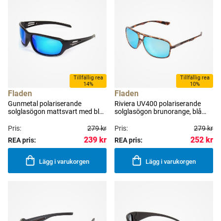
Tillfällig rea
Tillfällig rea
14%
10%
Fladen
Fladen
Gunmetal polariserande
Riviera UV400 polariserande
solglasögon mattsvart med blå
solglasögon brunorange, blå
revo lins
lins
Pris:
279 kr
Pris:
279 kr
239 kr
252 kr
REA pris:
REA pris:
Lägg i varukorgen
Lägg i varukorgen