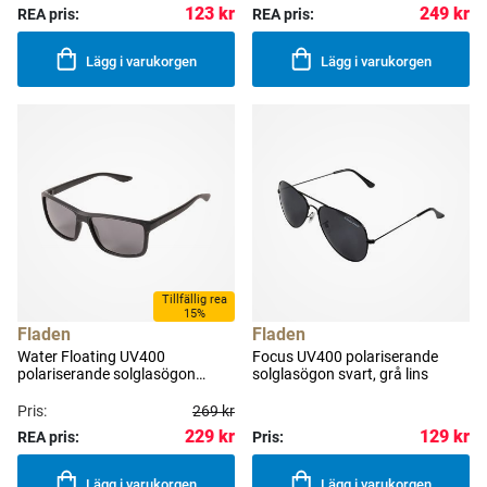
123 kr
249 kr
REA pris:
REA pris:
Lägg i varukorgen
Lägg i varukorgen
Tillfällig rea
15%
Fladen
Fladen
Water Floating UV400
Focus UV400 polariserande
polariserande solglasögon
solglasögon svart, grå lins
svart, grå lins
Pris:
269 kr
229 kr
129 kr
REA pris:
Pris:
Lägg i varukorgen
Lägg i varukorgen