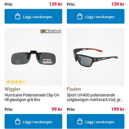
139 kr
139 kr
Pris:
Pris:
Lägg i varukorgen
Lägg i varukorgen
Wiggler
Fladen
Hurricane Polariserade Clip-On
Sport UV400 polariserande
till glasögon grå lins
solglasögon mattsvart/röd, grå
lins
99 kr
199 kr
Pris:
Pris:
Lägg i varukorgen
Lägg i varukorgen