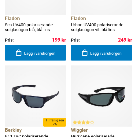
Fladen
Fladen
Sea UV400 polariserande
Urban UV400 polariserande
solglasögon blå, blå lins
solglasögon vit, blå lins
199 kr
249 kr
Pris:
Pris:
Lägg i varukorgen
Lägg i varukorgen
Tillfällig rea
7%
Berkley
Wiggler
B11 TAC polariserande
Hurricane Polariserade