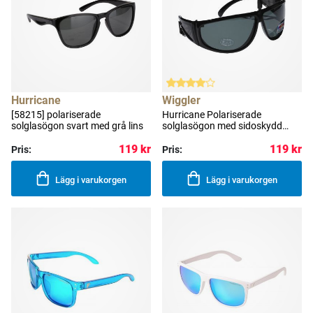
Hurricane
Wiggler
[58215] polariserade
Hurricane Polariserade
solglasögon svart med grå lins
solglasögon med sidoskydd
svart med grå lins
119 kr
119 kr
Pris:
Pris:
Lägg i varukorgen
Lägg i varukorgen