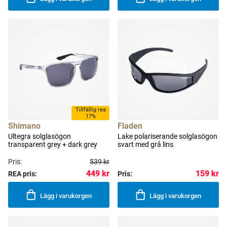
Tillfällig rea
17%
Shimano
Fladen
Ultegra solglasögon
Lake polariserande solglasögon
transparent grey + dark grey
svart med grå lins
Pris:
539 kr
449 kr
159 kr
REA pris:
Pris:
Lägg i varukorgen
Lägg i varukorgen