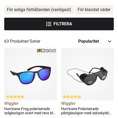
För soliga förhållanden (vanligast)
För blandat väder
FILTRERA
63
Produkter/Serier
Wiggler
Wiggler
Hurricane Frog polariserade
Hurricane Polariserade
solglasögon svart med revo blå
pilotglasögon med sidoskydd
lins
svart med grå lins