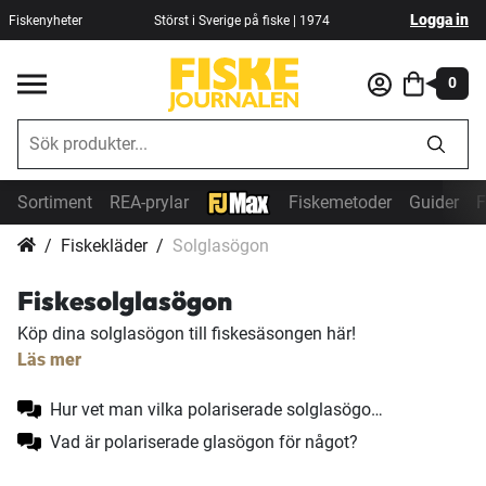
Logga in
Fiskenyheter
Störst i Sverige på fiske | 1974
0
Sortiment
REA-prylar
Fiskemetoder
Guider
F
Fiskekläder
Solglasögon
Fiskesolglasögon
Köp dina solglasögon till fiskesäsongen här!
Läs mer
Hur vet man vilka polariserade solglasögon man ska ha?
Vad är polariserade glasögon för något?