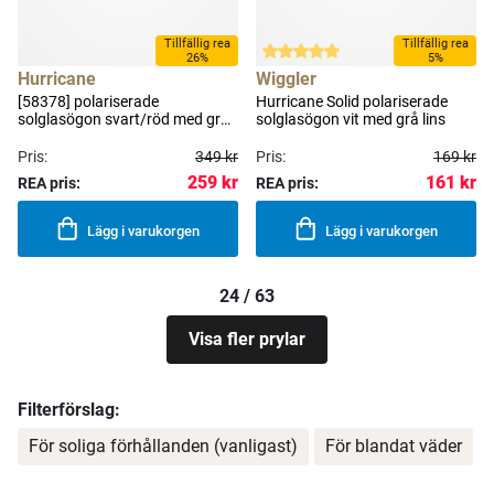
Tillfällig rea
Tillfällig rea
26%
5%
Hurricane
Wiggler
[58378] polariserade
Hurricane Solid polariserade
solglasögon svart/röd med grå
solglasögon vit med grå lins
fotokromatisk lins
Pris:
349 kr
Pris:
169 kr
259 kr
161 kr
REA pris:
REA pris:
Lägg i varukorgen
Lägg i varukorgen
24 / 63
Visa fler prylar
Filterförslag:
För soliga förhållanden (vanligast)
För blandat väder