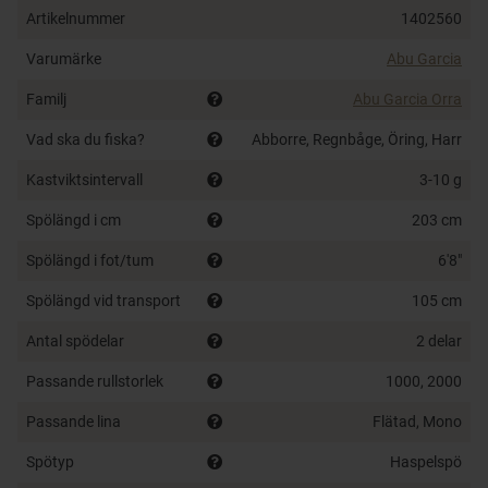
Ergonomiskt rullfäste med blottad klinga
Artikelnummer
1402560
Lätta spöringar i rostfritt stål
Handtag i högdensitets-EVA
Varumärke
Abu Garcia
Krokhållare för att snabbt fästa betet
Familj
Abu Garcia Orra
Vad ska du fiska?
Abborre, Regnbåge, Öring, Harr
Kastviktsintervall
3-10 g
Spölängd i cm
203 cm
Spölängd i fot/tum
6'8"
Spölängd vid transport
105 cm
Antal spödelar
2 delar
Passande rullstorlek
1000, 2000
Passande lina
Flätad, Mono
Spötyp
Haspelspö