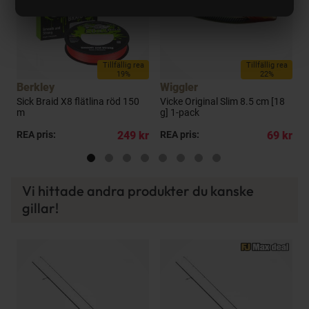
a
Tillfällig rea
Tillfällig rea
19%
22%
Berkley
Wiggler
W
Sick Braid X8 flätlina röd 150
Vicke Original Slim 8.5 cm [18
V
m
g] 1-pack
p
kr
REA pris:
249 kr
REA pris:
69 kr
P
Vi hittade andra produkter du kanske
gillar!