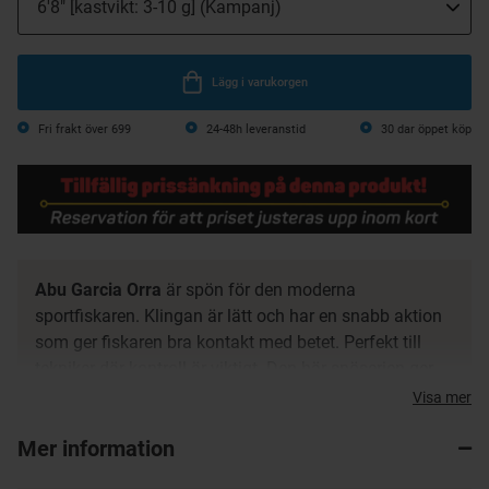
Lägg i varukorgen
Fri frakt över 699
24-48h leveranstid
30 dar öppet köp
Abu Garcia Orra
är spön för den moderna
sportfiskaren. Klingan är lätt och har en snabb aktion
som ger fiskaren bra kontakt med betet. Perfekt till
tekniker där kontroll är viktigt. Den här spöserien ger
grymt mycket valuta för pengarna.
Visa mer
24T-kolfiberklinga med snabb aktion
Mer information
Responsiv och känslig klinga