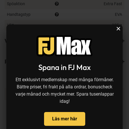
Spöaktion
Extra Fast
Handtagstyp
EVA
Vikt
125 g
×
Varianter
Recensioner
2
Spana in FJ Max
Ett exklusivt medlemskap med många förmåner.
Bättre priser, fri frakt på alla ordrar, bonuscheck
Produkten köps ofta ihop med:
varje månad och mycket mer. Spara tusenlappar
idag!
Läs mer här