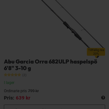
Tillfällig rea
20%
Abu Garcia Orra 682ULP haspelspö
6'8" 3-10 g
(2)
I lager
Ordinarie pris
799 kr
Pris:
639 kr