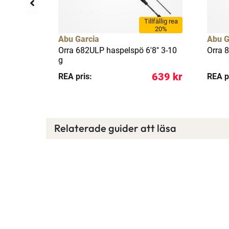
llfällig rea
Tillfällig rea
18%
20%
Abu Garcia
Abu G
elspö 9'
Orra 682ULP haspelspö 6'8" 3-10
Orra 
g
929 kr
639 kr
REA pris:
REA p
Relaterade guider att läsa