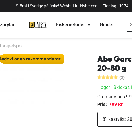
Störst i Sverige på fiske! Webbutik - Nyhetssajt - Tidning | 1974
-prylar
Fiskemetoder
Guider
 haspelspö
Abu Garc
Redaktionen rekommenderar
20-80 g
(2)
I lager
- Skickas 
Ordinarie pris
99
Pris:
799 kr