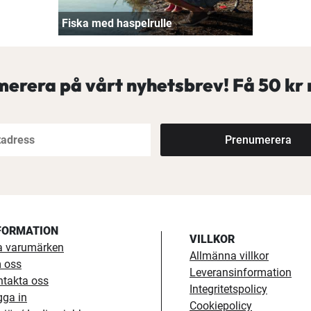
Fiska med haspelrulle
erera på vårt nyhetsbrev! Få
50 kr 
Prenumerera
FORMATION
VILLKOR
a varumärken
Allmänna villkor
 oss
Leveransinformation
ntakta oss
Integritetspolicy
gga in
Cookiepolicy