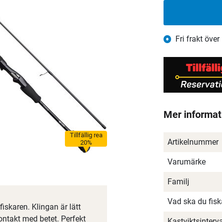
Fri frakt över
Mer informat
Tillfällig rea
Artikelnummer
20%
Varumärke
Familj
Vad ska du fis
iskaren. Klingan är lätt
ontakt med betet. Perfekt
Kastviktsinterva