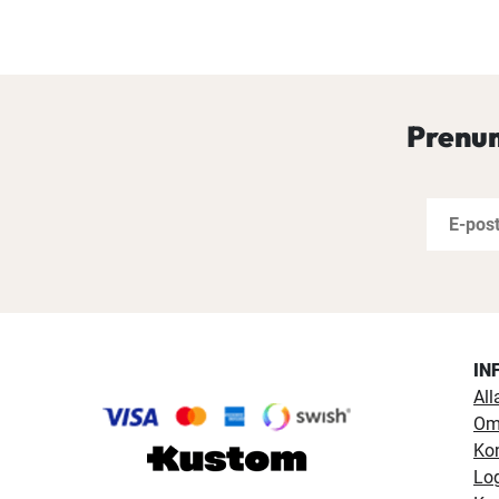
Prenum
IN
All
Om
Ko
Lo