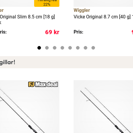
22%
er
Wiggler
Original Slim 8.5 cm [18 g]
Vicke Original 8.7 cm [40 g]
k
69 kr
ris:
Pris:
illar!