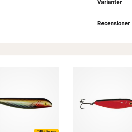
Varianter
Recensioner
Spana in FJ Max
Ett exklusivt medlemskap med många förmåner.
Bättre priser, fri frakt på alla ordrar, bonuscheck varje månad
och mycket mer. Spara tusenlappar idag!
Läs mer här
Tillfällig rea