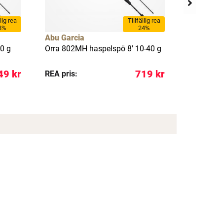
llig rea
Tillfällig rea
8%
24%
Abu Garcia
Abu Garc
0 g
Orra 802MH haspelspö 8' 10-40 g
Orra 702
49 kr
719 kr
REA pris:
REA pris: