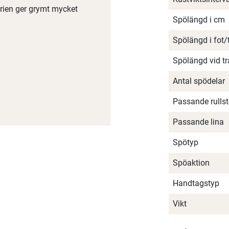
serien ger grymt mycket
Spölängd i cm
Spölängd i fot
Spölängd vid t
Antal spödelar
Passande rullst
Passande lina
Spötyp
Spöaktion
Handtagstyp
Vikt