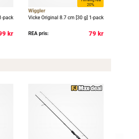
20%
Wiggler
Wiggler
 1-pack
Vicke Original 8.7 cm [30 g] 1-pack
Vicke Ori
99 kr
79 kr
REA pris:
REA pris: