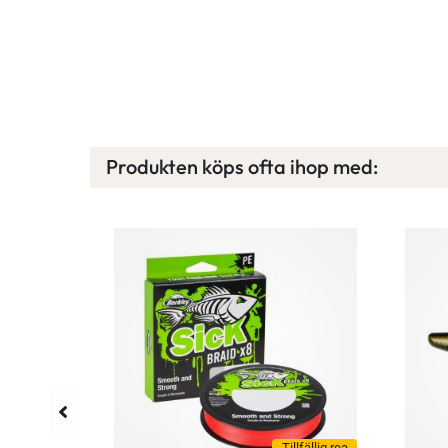
Produkten köps ofta ihop med:
llfällig rea
Tillfällig rea