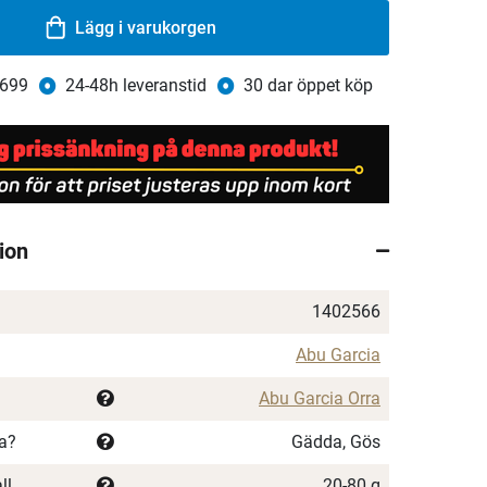
Lägg i varukorgen
 699
24-48h leveranstid
30 dar öppet köp
ion
1402566
Abu Garcia
Abu Garcia Orra
ka?
Gädda, Gös
ll
20-80 g