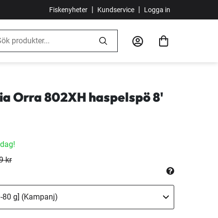
|
|
Fiskenyheter
Kundservice
Logga in
ia Orra 802XH haspelspö 8'
idag!
9 kr