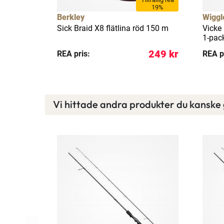
5%
19%
Berkley
Wiggl
] 1-pack
Sick Braid X8 flätlina röd 150 m
Vicke 
1-pac
75 kr
249 kr
REA pris:
REA p
Vi hittade andra produkter du kanske g