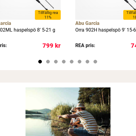
Tillfällig rea
Tillfä
11%
1
arcia
Abu Garcia
802ML haspelspö 8' 5-21 g
Orra 902H haspelspö 9' 15-6
799 kr
7
ris:
REA pris: