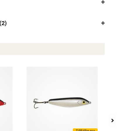
2
×
Tillfällig rea