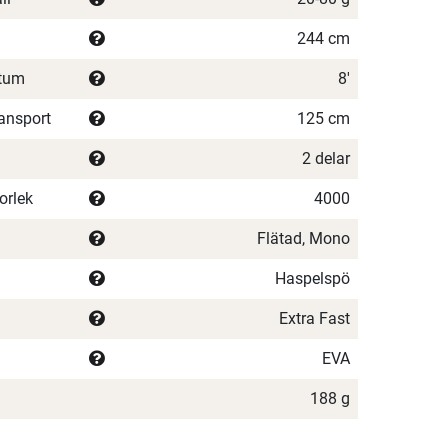
244 cm
/tum
8'
ransport
125 cm
2 delar
orlek
4000
Flätad, Mono
Haspelspö
Extra Fast
EVA
188 g