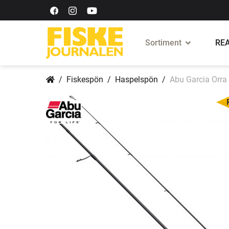
Sortiment
REA
Fiskespön
Haspelspön
Abu Garcia Orra